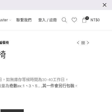
0
登入 / 註冊
NT$
0
ster
聯繫我們
藤編餐椅
餐椅
，如無庫存等候時間為30-40工作日。
數量為
奇數ex:1、3、5… ,其一件會另行包裝
。