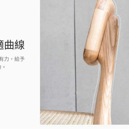
適曲線
有力，給予
力。