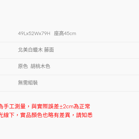
49Lx52Wx79H 座高45cm
北美白蠟木 藤面
原色 胡桃木色
無需組裝
為手工測量，與實際誤差
±2cm
為正常
光線下，實品顏色也略有差異，請知悉