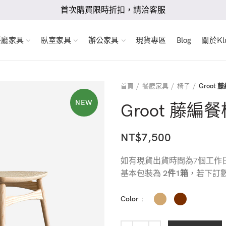
首次購買限時折扣，請洽客服
餐廳家具
臥室家具
辦公家具
現貨專區
Blog
關於Klu
首頁
餐廳家具
椅子
Groot 
NEW
Groot 藤編
NT$
7,500
如有現貨出貨時間為7個工作日
基本包裝為
2件1箱
，若下訂
Color
Groot 藤編餐椅 數量