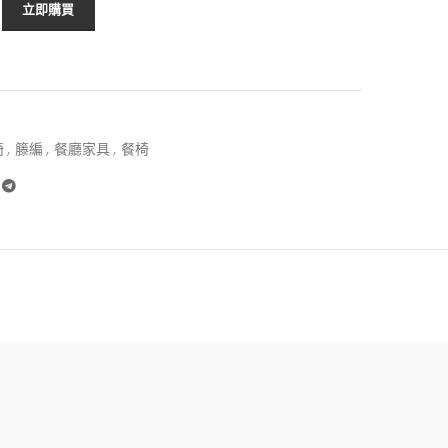
立即購買
椅
,
籐編
,
餐廳家具
,
餐椅