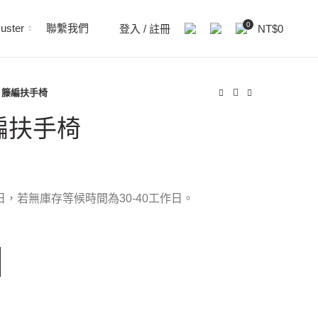
0
uster
聯繫我們
登入 / 註冊
NT$
0
s 籐編扶手椅
籐編扶手椅
，若無庫存等候時間為30-40工作日。