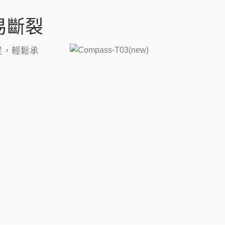
易斷裂
足，輕鬆承