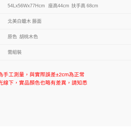
54Lx56Wx77Hcm 座高44cm 扶手高 68cm
北美白蠟木 籐面
原色 胡桃木色
需組裝
為手工測量，與實際誤差
±2cm
為正常
光線下，實品顏色也略有差異，請知悉