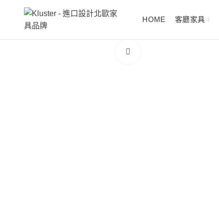
HOME
客廳家具
Click to enlarge