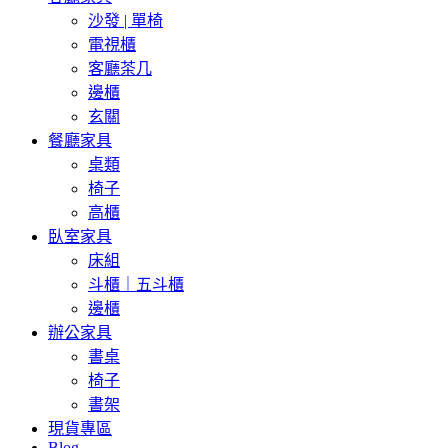
沙發 | 單椅
電視櫃
客廳茶几
邊櫃
玄關
餐廳家具
桌類
椅子
高櫃
臥室家具
床組
斗櫃｜五斗櫃
邊櫃
辦公家具
書桌
椅子
書架
現貨專區
Blog