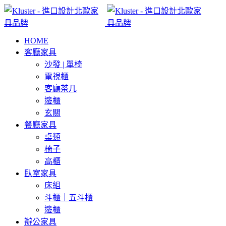
HOME
客廳家具
沙發 | 單椅
電視櫃
客廳茶几
邊櫃
玄關
餐廳家具
桌類
椅子
高櫃
臥室家具
床組
斗櫃｜五斗櫃
邊櫃
辦公家具